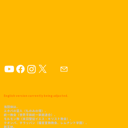
English version currently being adjusted.
当団体は、
エホバの証人（ものみの塔）、
統一教会（世界平和統一家庭連合）、
モルモン教（末日聖徒イエス・キリスト教会）、
クオンパ、タラッパン（福音宣教教会、レムナント学園）、
​新天地、