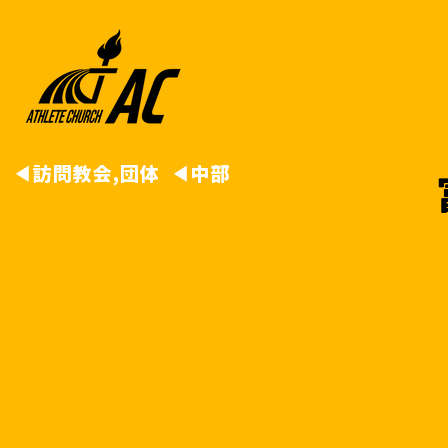
◀︎
訪問教会,団体
◀︎
中部