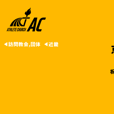
◀︎
訪問教会,団体
◀︎
近畿