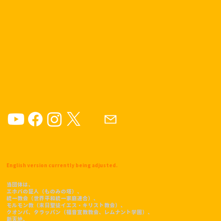
English version currently being adjusted.
当団体は、
エホバの証人（ものみの塔）、
統一教会（世界平和統一家庭連合）、
モルモン教（末日聖徒イエス・キリスト教会）、
クオンパ、タラッパン（福音宣教教会、レムナント学園）、
​新天地、