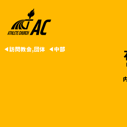
◀︎
訪問教会,団体
◀︎
中部