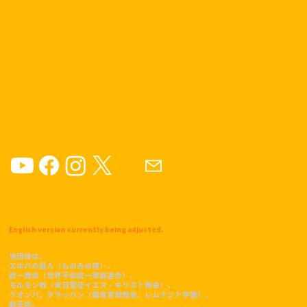
English version currently being adjusted.
当団体は、
エホバの証人（ものみの塔）、
統一教会（世界平和統一家庭連合）、
モルモン教（末日聖徒イエス・キリスト教会）、
クオンパ、タラッパン（福音宣教教会、レムナント学園）、
​新天地、