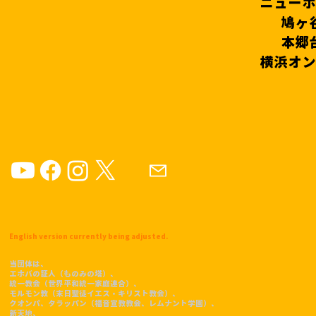
ニューホ
鳩ヶ
本郷
横浜オン
English version currently being adjusted.
当団体は、
エホバの証人（ものみの塔）、
統一教会（世界平和統一家庭連合）、
モルモン教（末日聖徒イエス・キリスト教会）、
クオンパ、タラッパン（福音宣教教会、レムナント学園）、
​新天地、