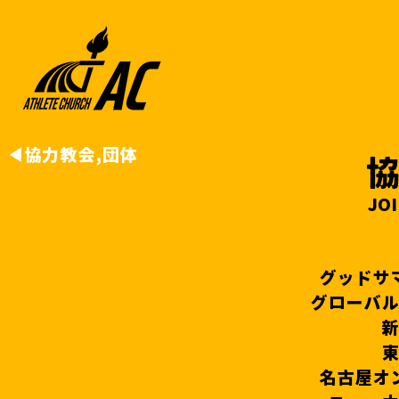
◀︎
協力教会,団体
​
JO
グッドサ
グローバル
新
東
名古屋オ