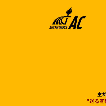
主
"送る宣