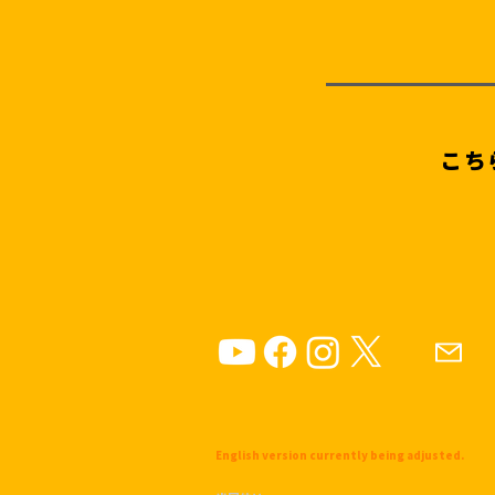
こち
English version currently being adjusted.